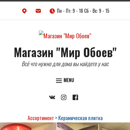
Skip
Пн - Пт: 9 - 18 Сб - Вс: 9 - 15
to
content
Магазин "Мир Обоев"
Всё что нужно для дома вы найдете у нас
MENU
ДВЕРИ
Vkontakte
Instagram
Facebook
НАПОЛЬНЫЕ ПОКРЫТИЯ
ОБОИ
Ассортимент
>
Керамическая плитка
КЕРАМИЧЕСКАЯ ПЛИТКА