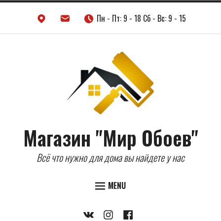
Skip
Пн - Пт: 9 - 18 Сб - Вс: 9 - 15
to
content
Магазин "Мир Обоев"
Всё что нужно для дома вы найдете у нас
MENU
Expand
ДВЕРИ
Vkontakte
Instagram
Facebook
child