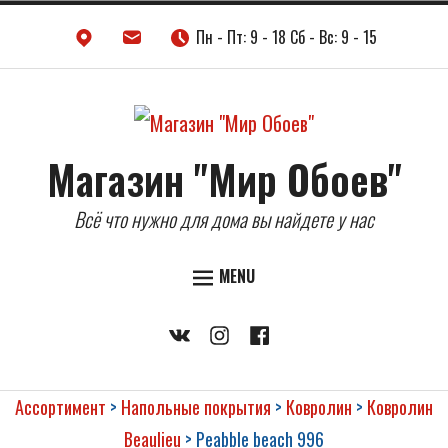
Skip
Пн - Пт: 9 - 18 Сб - Вс: 9 - 15
to
content
Магазин "Мир Обоев"
Всё что нужно для дома вы найдете у нас
MENU
ДВЕРИ
Vkontakte
Instagram
Facebook
НАПОЛЬНЫЕ ПОКРЫТИЯ
ОБОИ
Ассортимент
>
Напольные покрытия
>
Ковролин
>
Ковролин
КЕРАМИЧЕСКАЯ ПЛИТКА
Beaulieu
>
Peabble beach 996