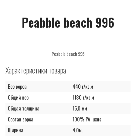
САНТЕХНИКА
Peabble beach 996
СОПУТСТВУЮЩИЕ
ПОТОЛОЧНЫЙ ДЕКОР
ПАНЕЛИ И ФАРТУКИ ПВХ
Peabble beach 996
Характеристики товара
Вес ворса
440 г/кв.м
Общий вес
1180 г/кв.м
Общая толщина
15,0 мм
Состав ворса
100% РА luxus
Ширина
4,0м.