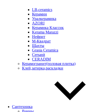
LB-ceramics
Керамин
Уралкерамика
AZORI
Керамика Классик
Kerama Marazzi
Нефрит
М-Квадрат
Шахты
Grasia Ceramica
Cersanit
CERADIM
Керамогранит(половая плитка)
Клей,затирка,раскладки
Сантехника
Ванны