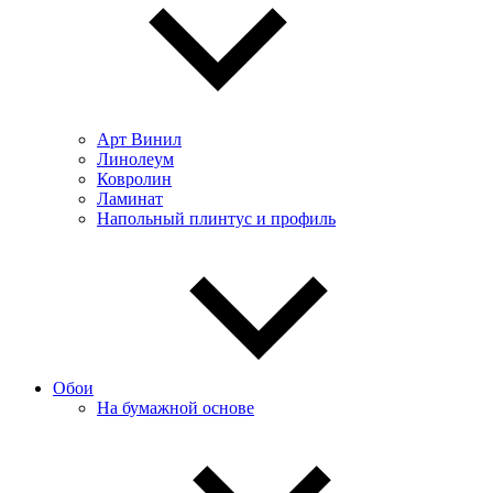
Арт Винил
Линолеум
Ковролин
Ламинат
Напольный плинтус и профиль
Обои
На бумажной основе