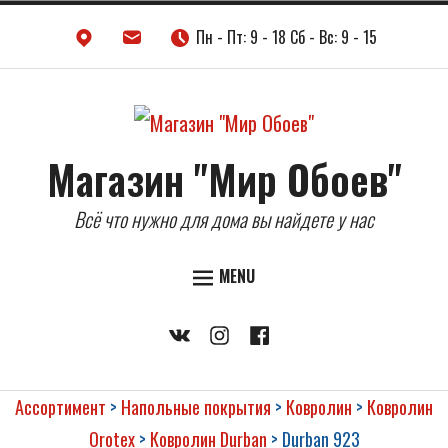
Skip
Пн - Пт: 9 - 18 Сб - Вс: 9 - 15
to
content
Магазин "Мир Обоев"
Всё что нужно для дома вы найдете у нас
MENU
ДВЕРИ
Vkontakte
Instagram
Facebook
НАПОЛЬНЫЕ ПОКРЫТИЯ
ОБОИ
Ассортимент
>
Напольные покрытия
>
Ковролин
>
Ковролин
КЕРАМИЧЕСКАЯ ПЛИТКА
Orotex
>
Ковролин Durban
>
Durban 923