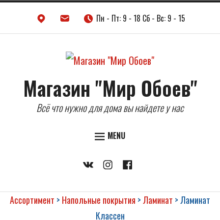
Skip
Пн - Пт: 9 - 18 Сб - Вс: 9 - 15
to
content
Магазин "Мир Обоев"
Всё что нужно для дома вы найдете у нас
MENU
ДВЕРИ
Vkontakte
Instagram
Facebook
НАПОЛЬНЫЕ ПОКРЫТИЯ
ОБОИ
Ассортимент
>
Напольные покрытия
>
Ламинат
>
Ламинат
КЕРАМИЧЕСКАЯ ПЛИТКА
Классен