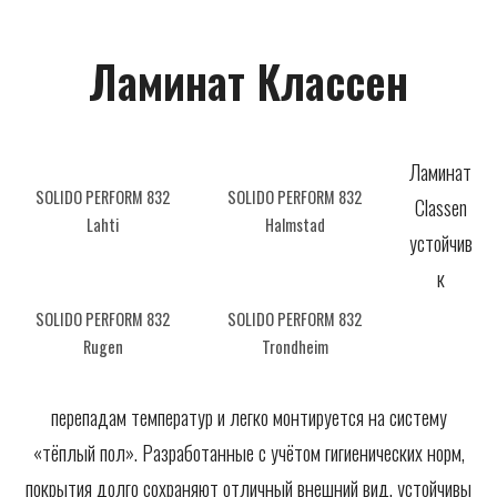
САНТЕХНИКА
Ламинат Классен
СОПУТСТВУЮЩИЕ
ПОТОЛОЧНЫЙ ДЕКОР
ПАНЕЛИ И ФАРТУКИ ПВХ
Ламинат
SOLIDO PERFORM 832
SOLIDO PERFORM 832
Classen
Lahti
Halmstad
устойчив
к
SOLIDO PERFORM 832
SOLIDO PERFORM 832
Rugen
Trondheim
перепадам температур и легко монтируется на систему
«тёплый пол». Разработанные с учётом гигиенических норм,
покрытия долго сохраняют отличный внешний вид, устойчивы