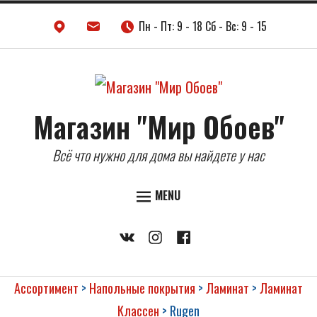
Skip
Пн - Пт: 9 - 18 Сб - Вс: 9 - 15
to
content
Магазин "Мир Обоев"
Всё что нужно для дома вы найдете у нас
MENU
ДВЕРИ
Vkontakte
Instagram
Facebook
НАПОЛЬНЫЕ ПОКРЫТИЯ
ОБОИ
Ассортимент
>
Напольные покрытия
>
Ламинат
>
Ламинат
КЕРАМИЧЕСКАЯ ПЛИТКА
Классен
>
Rugen