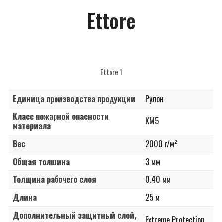
САНТЕХНИКА
Ettore
СОПУТСТВУЮЩИЕ
ПОТОЛОЧНЫЙ ДЕКОР
ПАНЕЛИ И ФАРТУКИ ПВХ
Ettore 1
Единица производства продукции
Рулон
Класс пожарной опасности
КМ5
материала
Вес
2000 г/м²
Общая толщина
3 мм
Толщина рабочего слоя
0.40 мм
Длина
25 м
Дополнительный защитный слой,
Extreme Protection