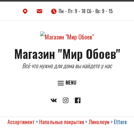
Skip
Пн - Пт: 9 - 18 Сб - Вс: 9 - 15
to
content
Магазин "Мир Обоев"
Всё что нужно для дома вы найдете у нас
MENU
ДВЕРИ
Vkontakte
Instagram
Facebook
НАПОЛЬНЫЕ ПОКРЫТИЯ
ОБОИ
Ассортимент
>
Напольные покрытия
>
Линолеум
>
Ettore
КЕРАМИЧЕСКАЯ ПЛИТКА