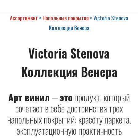
menu
Expand
НАПОЛЬНЫЕ ПОКРЫТИЯ
child
menu
Expand
ОБОИ
Ассортимент
>
Напольные покрытия
>
Victoria Stenova
child
menu
Expand
КЕРАМИЧЕСКАЯ ПЛИТКА
Коллекция Венера
child
menu
Expand
САНТЕХНИКА
child
Victoria Stenova
menu
Expand
СОПУТСТВУЮЩИЕ
child
menu
Expand
ПОТОЛОЧНЫЙ ДЕКОР
child
Коллекция Венера
menu
Expand
ПАНЕЛИ И ФАРТУКИ ПВХ
child
menu
Арт винил
—
это
продукт, который
сочетает в себе достоинства трех
напольных покрытий: красоту паркета,
эксплуатационную практичность