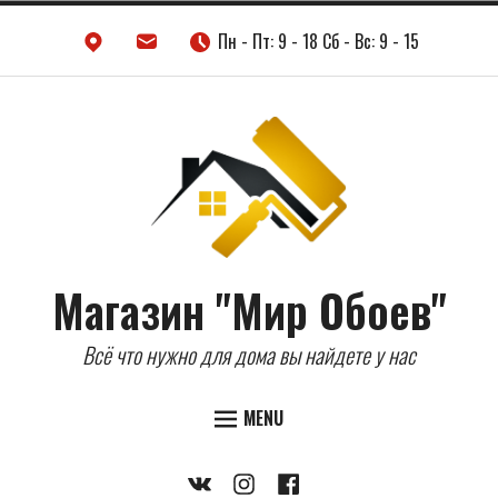
Skip
Пн - Пт: 9 - 18 Сб - Вс: 9 - 15
to
content
Магазин "Мир Обоев"
Всё что нужно для дома вы найдете у нас
MENU
Expand
ДВЕРИ
Vkontakte
Instagram
Facebook
child