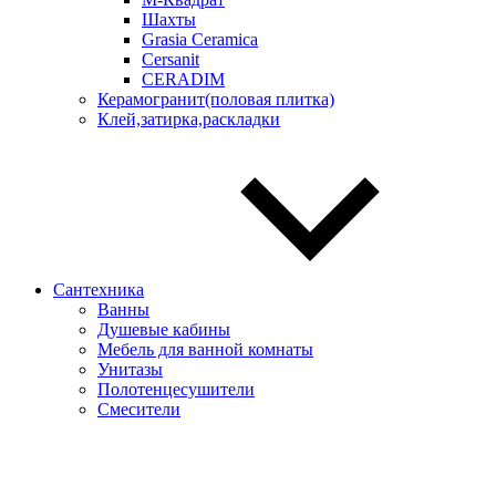
Шахты
Grasia Ceramica
Cersanit
CERADIM
Керамогранит(половая плитка)
Клей,затирка,раскладки
Сантехника
Ванны
Душевые кабины
Мебель для ванной комнаты
Унитазы
Полотенцесушители
Смесители