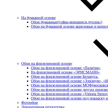
На бумажной основе
Обои бумажные(гофра,моющиеся,дуплекс)
Обои на бумажной основе акриловые и вини
Обои на флизелиновой основе
Обои на флизелиновой основе «Палитра»
На флизелиновой основе «ЭРИСМАНН»
Обои на флизелиновой основе Беларусь.
Обои на флизелиновой основе «Элизиум», «И
Обои на флизелиновой основе МОФ(московска
Обои на флизелиновой основе других произв
Обои на флизелиновой основе «Virtoria Stenov
Обои на флизелиновой основе под покраску и
Фотообои
Декоративная штукатурка