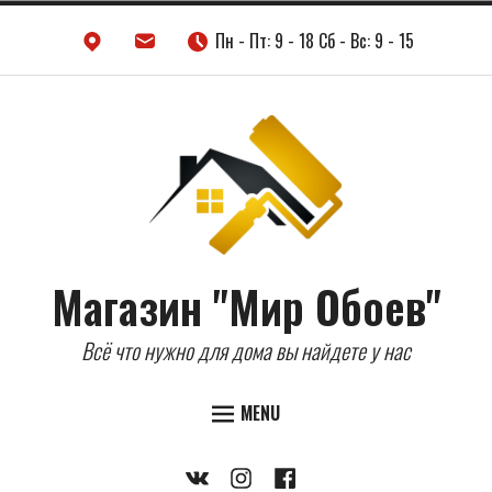
Skip
Пн - Пт: 9 - 18 Сб - Вс: 9 - 15
to
content
Магазин "Мир Обоев"
Всё что нужно для дома вы найдете у нас
MENU
Expand
ДВЕРИ
Vkontakte
Instagram
Facebook
child