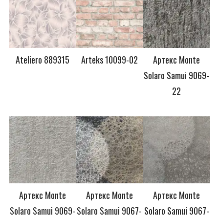
Stenova».
Обои на флизелиновой основе под покраску и
стеклообои
Фотообои
Ateliero 889315
Arteks 10099-02
Артекс Monte
Декоративная штукатурка
Solaro Samui 9069-
Expand
КЕРАМИЧЕСКАЯ ПЛИТКА
22
child
menu
Expand
САНТЕХНИКА
child
menu
Expand
СОПУТСТВУЮЩИЕ
child
menu
Expand
ПОТОЛОЧНЫЙ ДЕКОР
child
menu
Expand
ПАНЕЛИ И ФАРТУКИ ПВХ
child
menu
Артекс Monte
Артекс Monte
Артекс Monte
Solaro Samui 9069-
Solaro Samui 9067-
Solaro Samui 9067-