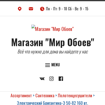
Skip
Пн - Пт: 9 - 18 Сб - Вс: 9 - 15
to
content
Магазин "Мир Обоев"
Всё что нужно для дома вы найдете у нас
MENU
ДВЕРИ
Vkontakte
Instagram
Facebook
НАПОЛЬНЫЕ ПОКРЫТИЯ
ОБОИ
Ассортимент
>
Сантехника
>
Полотенцесушители
>
КЕРАМИЧЕСКАЯ ПЛИТКА
Электрический Бригантина-Э 50-82 160 вт.