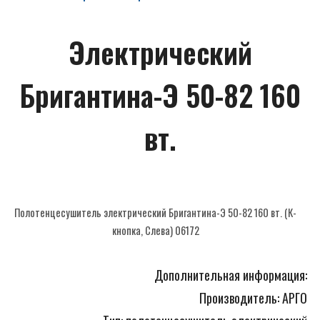
САНТЕХНИКА
Электрический
СОПУТСТВУЮЩИЕ
ПОТОЛОЧНЫЙ ДЕКОР
Бригантина-Э 50-82 160
ПАНЕЛИ И ФАРТУКИ ПВХ
вт.
Полотенцесушитель электрический Бригантина-Э 50-82 160 вт. (К-
кнопка, Слева) 06172
Дополнительная информация:
Производитель: АРГО