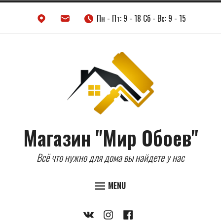
Skip
Пн - Пт: 9 - 18 Сб - Вс: 9 - 15
to
content
Магазин "Мир Обоев"
Всё что нужно для дома вы найдете у нас
MENU
Expand
ДВЕРИ
Vkontakte
Instagram
Facebook
child